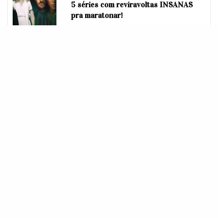
5 séries com reviravoltas INSANAS
pra maratonar!
Hoy concluyeron las grabaciones
de
#SiempreFuiYo
sólo queremos
decir una cosa GRACIAS
@karolsevilla
por volver a Disney y
revivir esa esencia de Chica
Disney, ojalá no sea la última vez.
❤?
pic.twitter.com/KbJnAHRWW2
— Disney+ Latinoamérica✨
(@disneyplusserie)
May 7, 2021