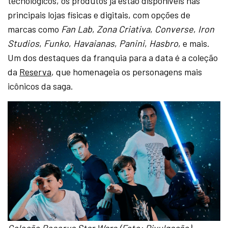
tecnológicos, os produtos já estão disponíveis nas
principais lojas físicas e digitais, com opções de
marcas como
Fan Lab
,
Zona Criativa
,
Converse
,
Iron
Studios
,
Funko
,
Havaianas
,
Panini
,
Hasbro
, e mais.
Um dos destaques da franquia para a data é a coleção
da
Reserva
, que homenageia os personagens mais
icônicos da saga.