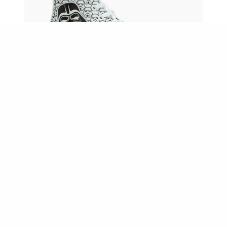
Camiseta RESERVA Est Darth Vader influencer
Tênis Converse All Star Chuck Star Wars
Camiseta RESERVA Legends Star Wars
Meia FAN LAB Star Wars Cano Longo
PAI COZINHEIRO
:Sempre pronto para testar novas
receitas, itens como torradeiras, sanduicheira, e
cafeteiras temáticas com personagens tornam o
preparo ainda mais divertido.