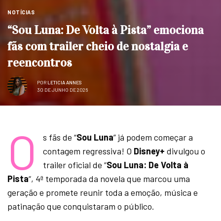
NOTÍCIAS
“Sou Luna: De Volta à Pista” emociona
fãs com trailer cheio de nostalgia e
reencontros
POR
LETICIA ANNES
30 DE JUNHO DE 2026
O
s fãs de “
Sou Luna
” já podem começar a
contagem regressiva! O
Disney+
divulgou o
trailer oficial de “
Sou Luna: De Volta à
Pista
“, 4ª temporada da novela que marcou uma
geração e promete reunir toda a emoção, música e
patinação que conquistaram o público.