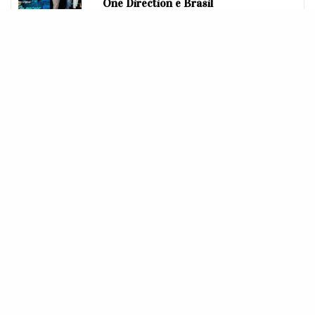
One Direction e Brasil
LETICIA ANNES
Editora do Febre Teen Insta/Twitter: @le_annes
COMPARTILHE
TWEET