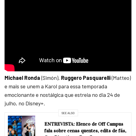
Michael Ronda
(Simón),
Ruggero Pasquarelli
(Matteo)
e mais se unem a Karol para essa temporada
emocionante e nostálgica que estreia no dia 24 de
julho, no Disney+.
SEE ALSO
ENTREVISTA: Elenco de Off Campus
fala sobre cenas quentes, edits de fãs,