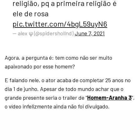
religião, pq a primeira religião é
ele de rosa
pic.twitter.com/4bgL59uyN6
— alex ψ (@spidershollnd)
June 7, 2021
Agora, a pergunta é: tem como não ser muito
apaixonado por esse homem?
E falando nele, o ator acaba de completar 25 anos no
dia 1 de junho. Apesar de todo mundo achar que o
grande presente seria o trailer de “
Homem-Aranha 3
“,
o vídeo infelizmente ainda não foi divulgado.
Mas, pelo menos sabemos que “
Spider-Man: No Way
Home
” chegará aos cinemas próximo do Natal.