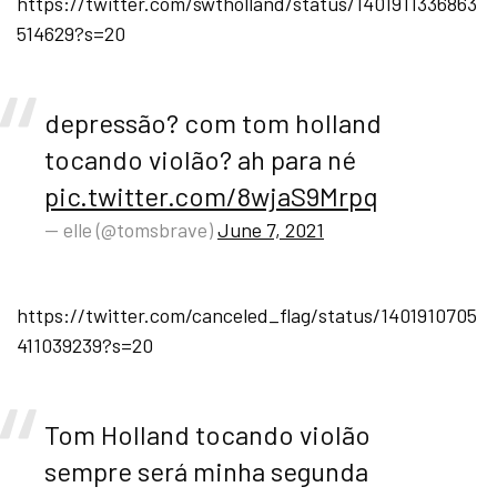
https://twitter.com/swtholland/status/1401911336863
514629?s=20
depressão? com tom holland
tocando violão? ah para né
pic.twitter.com/8wjaS9Mrpq
— elle (@tomsbrave)
June 7, 2021
https://twitter.com/canceled_flag/status/1401910705
411039239?s=20
Tom Holland tocando violão
sempre será minha segunda