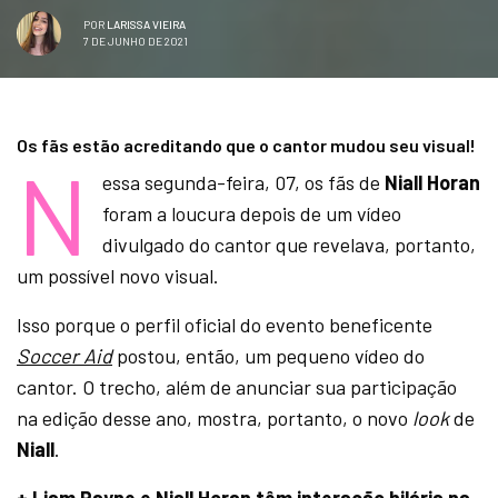
POR
LARISSA VIEIRA
7 DE JUNHO DE 2021
Os fãs estão acreditando que o cantor mudou seu visual!
N
essa segunda-feira, 07, os fãs de
Niall Horan
foram a loucura depois de um vídeo
divulgado do cantor que revelava, portanto,
um possível novo visual.
Isso porque o perfil oficial do evento beneficente
Soccer Aid
postou, então, um pequeno vídeo do
cantor. O trecho, além de anunciar sua participação
na edição desse ano, mostra, portanto, o novo
look
de
Niall
.
+ Liam Payne e Niall Horan têm interação hilária na