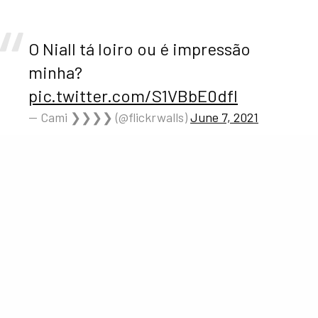
O Niall tá loiro ou é impressão
minha?
pic.twitter.com/S1VBbE0dfl
— Cami ❯❯❯❯ (@flickrwalls)
June 7, 2021
mdssss o niall tá loiro, eu tô
vivendo isso de novo
pic.twitter.com/uiSZ8hkmqf
— lia (@ifslena)
June 7, 2021
https://twitter.com/je_oned/status/140195120477160