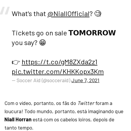
What's that
@NiallOfficial
? 🧐
Tickets go on sale 𝗧𝗢𝗠𝗢𝗥𝗥𝗢𝗪
you say? 😁
👉
https://t.co/gM8ZXda2z1
pic.twitter.com/KHKKopx3Km
— Soccer Aid (@socceraid)
June 7, 2021
Com o vídeo, portanto, os fãs do
Twitter
foram a
loucura! Todo mundo, portanto, está imaginando que
Niall Horran
está com os cabelos loiros, depois de
tanto tempo.