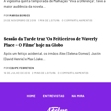
A vigésima quinta temporada de Malhação “Viva a Diferença”, teve a
maior audiência da novela…
POR
MARISA BORGES
26 DE NOVEMBRO DE 2018
1 MIN DE LEITURA
0 COMPARTILHAMENTOS
Sessão da Tarde traz ‘Os Feiticeiros de Waverly
Place – O Filme’ hoje na Globo
Após um feitiço acidental, os irmãos Alex (Selena Gomez), Justin
(David Henrie) e Max (Jake…
POR
EQUIPE FEBRETEEN
19 DE JULHO DE 2012
2 MINS DE LEITURA
0 COMPARTILHAMENTOS
HOME
ENTREVISTAS
NA MIRA