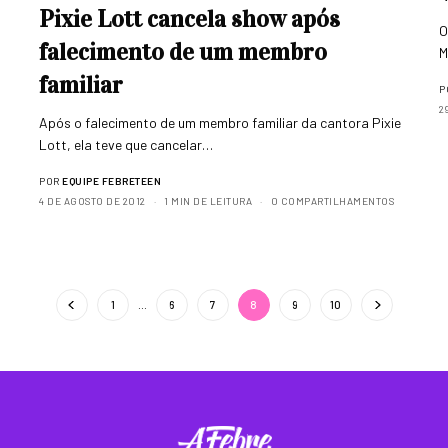
Pixie Lott cancela show após
O
falecimento de um membro
M
familiar
P
2
Após o falecimento de um membro familiar da cantora Pixie
Lott, ela teve que cancelar…
POR
EQUIPE FEBRETEEN
4 DE AGOSTO DE 2012
1 MIN DE LEITURA
0 COMPARTILHAMENTOS
1
…
6
7
8
9
10