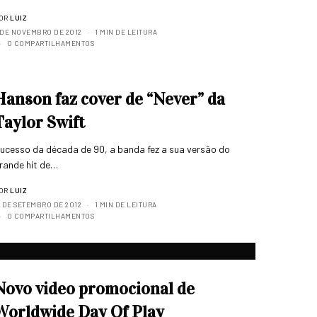
OR
LUIZ
 DE NOVEMBRO DE 2012
1 MIN DE LEITURA
0 COMPARTILHAMENTOS
Hanson faz cover de “Never” da
Taylor Swift
ucesso da década de 90, a banda fez a sua versão do
rande hit de…
OR
LUIZ
8 DE SETEMBRO DE 2012
1 MIN DE LEITURA
0 COMPARTILHAMENTOS
Novo video promocional de
Worldwide Day Of Play