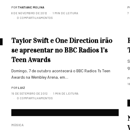
POR
THATIANE MOLINA
P
8 DE NOVEMBRO DE 2012
1 MIN DE LEITURA
7
0 COMPARTILHAMENTOS
Taylor Swift e One Direction irão
se apresentar no BBC Radios 1’s
Teen Awards
S
g
Domingo, 7 de outubro acontecerá o BBC Radios 1’s Teen
Awards na Wembley Arena, em…
P
1
POR
LUIZ
19 DE SETEMBRO DE 2012
1 MIN DE LEITURA
0 COMPARTILHAMENTOS
MÚSICA