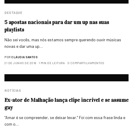
DESTAQUE
5 apostas nacionais para dar um up nas suas
playlists
Não sei vocês, mas nós estamos sempre querendo ouvir músicas
novas e dar uma up…
POR
CLÁUDIA SANTOS
21 DE JUNHO DE 2018
1 MIN DE LEITURA
0 COMPARTILHAMENTOS
NOTÍCIAS
Ex-ator de Malhação lança clipe incrível e se assume
gay
“Amar é se compreender, se deixar levar.” Foi com essa frase linda e
com o…