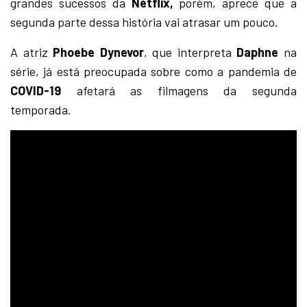
grandes sucessos da
Netflix,
porém, aprece que a
segunda parte dessa história vai atrasar um pouco.
A atriz
Phoebe Dynevor
, que interpreta
Daphne
na
série, já está preocupada sobre como a pandemia de
COVID-19
afetará as filmagens da segunda
temporada.