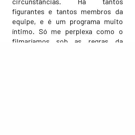
circunstâncias. Há tantos
figurantes e tantos membros da
equipe, e é um programa muito
íntimo. Só me perplexa como o
filmaríamos sob as regras da
Covid, a menos que houvesse uma
vacina de antemão.”
As filmagens da segunda temporada de
‘Bridgerton’
estão planejadas para começar em março no
Reino
Unido
.