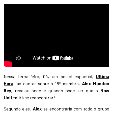
Nessa terça-feira, 04, um portal espanhol,
Ultima
Hora
, ao contar sobre o 18º membro,
Alex Mandon
Rey
, revelou onde e quando pode ser que o
Now
United
irá se reencontrar!
Segundo eles,
Alex
se encontraria com todo o grupo