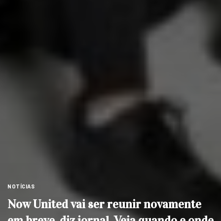
NOTÍCIAS
Now United vai ser reunir novamente
em breve, diz jornal. Veja quando e onde