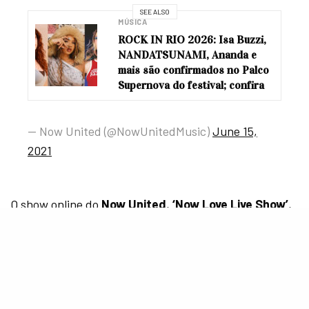
SEE ALSO
MÚSICA
ROCK IN RIO 2026: Isa Buzzi,
NANDATSUNAMI, Ananda e
mais são confirmados no Palco
Supernova do festival; confira
— Now United (@NowUnitedMusic)
June 15,
2021
O show online do
Now United
,
‘Now Love Live Show’
,
portanto, será gratuito para os fãs assistirem pelo
canal do
Youtube
do grupo
.