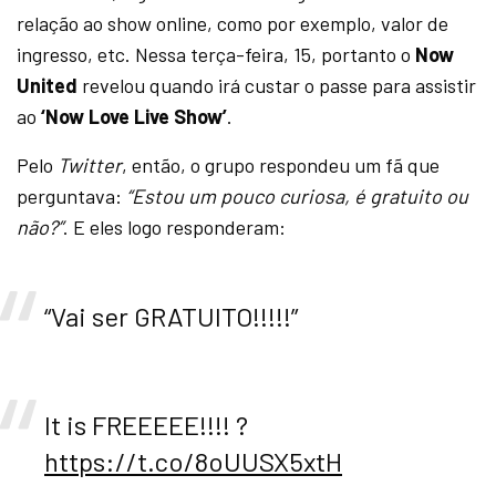
relação ao show online, como por exemplo, valor de
ingresso, etc. Nessa terça-feira, 15, portanto o
Now
United
revelou quando irá custar o passe para assistir
ao
‘Now Love Live Show’
.
Pelo
Twitter
, então, o grupo respondeu um fã que
perguntava:
“Estou um pouco curiosa, é gratuito ou
não?”
. E eles logo responderam:
“Vai ser GRATUITO!!!!!”
It is FREEEEE!!!! ?
https://t.co/8oUUSX5xtH