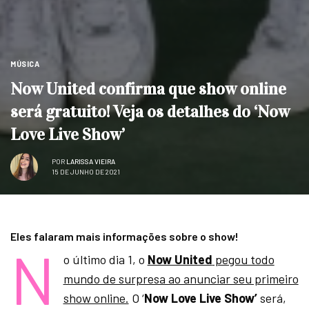
MÚSICA
Now United confirma que show online
será gratuito! Veja os detalhes do ‘Now
Love Live Show’
POR
LARISSA VIEIRA
15 DE JUNHO DE 2021
Eles falaram mais informações sobre o show!
N
o último dia 1, o
Now United
pegou todo
mundo de surpresa ao anunciar seu primeiro
show online.
O ‘
Now Love Live Show’
será,