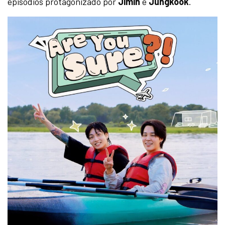
episódios protagonizado por
Jimin
e
Jungkook
.