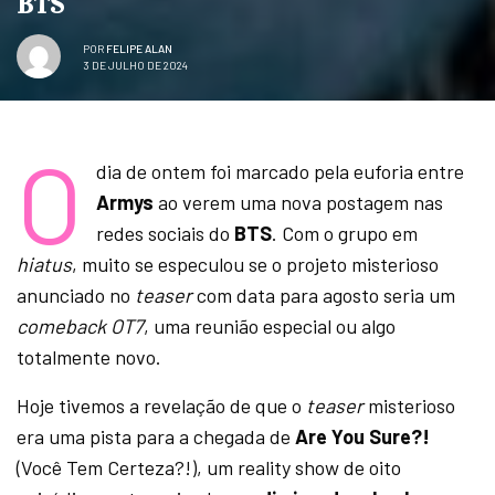
BTS
POR
FELIPE ALAN
3 DE JULHO DE 2024
O
dia de ontem foi marcado pela euforia entre
Armys
ao verem uma nova postagem nas
redes sociais do
BTS
. Com o grupo em
hiatus
, muito se especulou se o projeto misterioso
anunciado no
teaser
com data para agosto seria um
comeback OT7
, uma reunião especial ou algo
totalmente novo.
Hoje tivemos a revelação de que o
teaser
misterioso
era uma pista para a chegada de
Are You Sure?!
(Você Tem Certeza?!), um reality show de oito