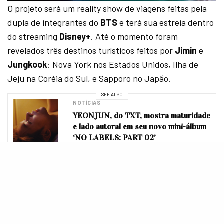
O projeto será um reality show de viagens feitas pela
dupla de integrantes do
BTS
e terá sua estreia dentro
do streaming
Disney+
. Até o momento foram
revelados três destinos turísticos feitos por
Jimin
e
Jungkook
: Nova York nos Estados Unidos, Ilha de
Jeju na Coréia do Sul, e Sapporo no Japão.
SEE ALSO
NOTÍCIAS
YEONJUN, do TXT, mostra maturidade
e lado autoral em seu novo mini-álbum
‘NO LABELS: PART 02’
Are You Sure?!
chega ao catálogo do
Disney+
no dia 8
de agosto e seus oito episódios terão estreia semanal
durante as quintas. Prepara a pipoca para
acompanhar
Jimin
e
Jungkook
nessa nova aventura!