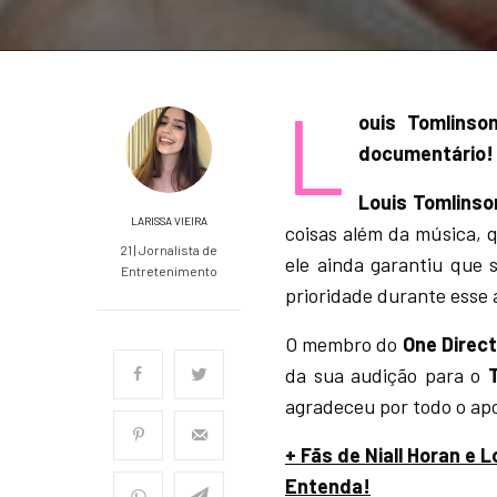
L
ouis Tomlins
documentário!
Louis Tomlinso
LARISSA VIEIRA
coisas além da música,
21 | Jornalista de
ele ainda garantiu que 
Entretenimento
prioridade durante esse 
O membro do
One Direct
da sua audição para o
agradeceu por todo o apo
+ Fãs de Niall Horan e 
Entenda!