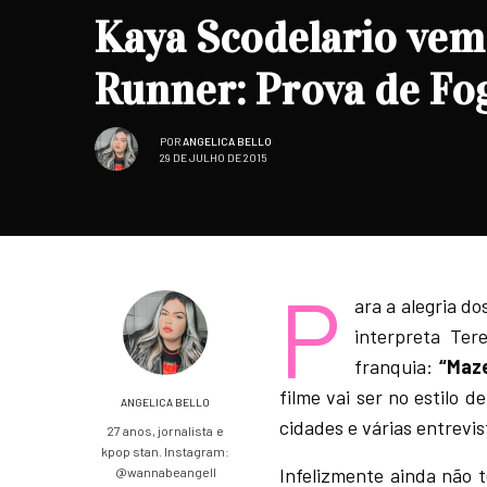
Kaya Scodelario vem
Runner: Prova de Fo
POR
ANGELICA BELLO
29 DE JULHO DE 2015
P
ara a alegria d
interpreta Ter
franquia:
“Maz
filme vai ser no estilo
ANGELICA BELLO
cidades e várias entrevi
27 anos, jornalista e
kpop stan. Instagram:
Infelizmente ainda não 
@wannabeangell