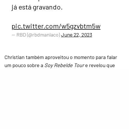
já está gravando.
pic.twitter.com/w5gzvbtm5w
— RBD (@rbdmaniaco)
June 22, 2023
Christian também aproveitou o momento para falar
um pouco sobre a
Soy Rebelde Tour
e revelou que
todos os cinco estão preparando um show enorme
em termos de produção e que esse é o melhor
show que já tiveram e com o qual já sonharam
. O
cantor e ator finalizou dizendo estar
tão feliz, tão
animado e tão orgulhoso
do quem vem em relação ao
RBD pela frente.