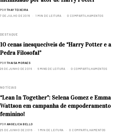
POR
THAY TEIXEIRA
7 DE JULHO DE 2016
1 MIN DE LEITURA
0 COMPARTILHAMENTOS
DESTAQUE
10 cenas inesquecíveis de “Harry Potter e a
Pedra Filosofal”
POR
THAISA MORAES
26 DE JUNHO DE 2016
6 MINS DE LEITURA
0 COMPARTILHAMENTOS
NOTÍCIAS
“Lean In Together”: Selena Gomez e Emma
Wattson em campanha de empoderamento
feminino!
POR
ANGELICA BELLO
25 DE JUNHO DE 2016
1 MIN DE LEITURA
0 COMPARTILHAMENTOS