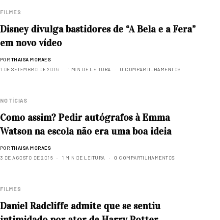
FILMES
Disney divulga bastidores de “A Bela e a Fera”
em novo vídeo
POR
THAISA MORAES
1 DE SETEMBRO DE 2016
1 MIN DE LEITURA
0 COMPARTILHAMENTOS
NOTÍCIAS
Como assim? Pedir autógrafos à Emma
Watson na escola não era uma boa ideia
POR
THAISA MORAES
3 DE AGOSTO DE 2016
1 MIN DE LEITURA
0 COMPARTILHAMENTOS
FILMES
Daniel Radcliffe admite que se sentiu
intimidado por ator de Harry Potter