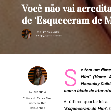
Você não vai acredit
de ‘Esqueceram de M
POR
LETICIA ANNES
27 DE AGOSTO DE 2020
S
e tem um filme
Mim” (Home A
Macaulay Culki
com a idade de ator at
LETICIA ANNES
Editora do Febre Teen
A última quarta-feira,
Insta/Twitter:
“
Esqueceram de Mim
“. 
@le_annes