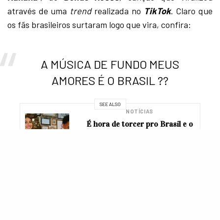
através de uma
trend
realizada no
TikTok
. Claro que
os fãs brasileiros surtaram logo que vira, confira:
A MÚSICA DE FUNDO MEUS
AMORES É O BRASIL ??
SEE ALSO
NOTÍCIAS
É hora de torcer pro Brasil e o
que “Tá no Explorar”? Fomos
descobrir junto com o
Instagram
? | Marta Calvin via instagram story
pic.twitter.com/pxdrMrt790