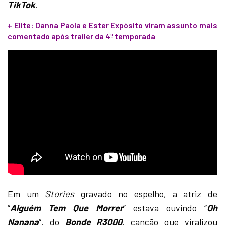
TikTok
.
+ Elite: Danna Paola e Ester Expósito viram assunto mais
comentado após trailer da 4ª temporada
Em um
Stories
gravado no espelho, a atriz de
“
Alguém Tem Que Morrer
” estava ouvindo “
Oh
Nanana
“, do
Bonde R3000
, canção que viralizou