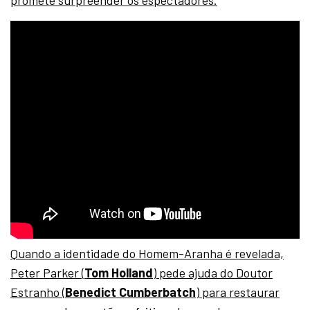
promete surpreender os espectadores.
Quando a identidade do Homem-Aranha é revelada,
Peter Parker (
Tom Holland
) pede ajuda do Doutor
Estranho (
Benedict Cumberbatch
) para restaurar