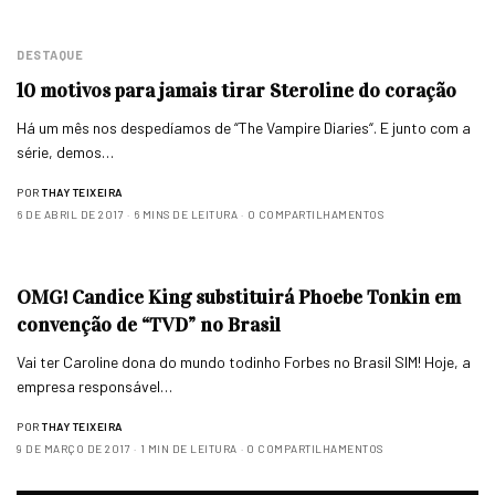
DESTAQUE
10 motivos para jamais tirar Steroline do coração
Há um mês nos despedíamos de “The Vampire Diaries“. E junto com a
série, demos…
POR
THAY TEIXEIRA
6 DE ABRIL DE 2017
6 MINS DE LEITURA
0 COMPARTILHAMENTOS
OMG! Candice King substituirá Phoebe Tonkin em
convenção de “TVD” no Brasil
Vai ter Caroline dona do mundo todinho Forbes no Brasil SIM! Hoje, a
empresa responsável…
POR
THAY TEIXEIRA
9 DE MARÇO DE 2017
1 MIN DE LEITURA
0 COMPARTILHAMENTOS