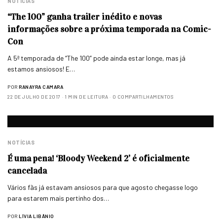
NOTÍCIAS
“The 100” ganha trailer inédito e novas
informações sobre a próxima temporada na Comic-
Con
A 5ª temporada de “The 100” pode ainda estar longe, mas já
estamos ansiosos! E…
POR
RANAYRA CAMARA
22 DE JULHO DE 2017
1 MIN DE LEITURA
0 COMPARTILHAMENTOS
NOTÍCIAS
É uma pena! ‘Bloody Weekend 2’ é oficialmente
cancelada
Vários fãs já estavam ansiosos para que agosto chegasse logo
para estarem mais pertinho dos…
POR
LÍVIA LIBÂNIO