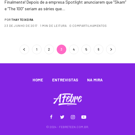
Finalmente! Depois de a empresa Spotlight anunciarem que “Skam”
e “The 100” seriam as séries que…
POR
THAY TEIXEIRA
23 DE JUNHO DE 2017
1 MIN DE LEITURA
0 COMPARTILHAMENTOS
1
2
3
4
5
6
HOME
ENTREVISTAS
NA MIRA
© 2024 - FEBRETEEN.COM.BR.