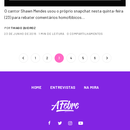
O cantor Shawn Mendes usou o próprio snapchat nesta quinta-feira
(23) para rebater comentários homofóbicos…
POR
THIAGO QUEIROZ
23 DE JUNHO DE 2016
1 MIN DE LEITURA
0 COMPARTILHAMENTOS
1
2
3
4
5
6
HOME
ENTREVISTAS
NA MIRA