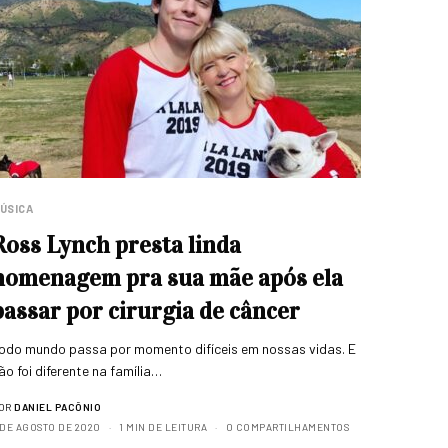
ÚSICA
Ross Lynch presta linda
homenagem pra sua mãe após ela
passar por cirurgia de câncer
odo mundo passa por momento difíceis em nossas vidas. E
ão foi diferente na família…
OR
DANIEL PACÔNIO
 DE AGOSTO DE 2020
1 MIN DE LEITURA
0 COMPARTILHAMENTOS