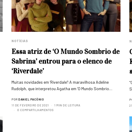
NOTÍCIAS
N
Essa atriz de ‘O Mundo Sombrio de
Sabrina’ entrou para o elenco de
‘Riverdale’
o
Muitas novidades em ‘Riverdale’! A maravilhosa Adeline
“
Rudolph, que interpretou Agatha em ‘O Mundo Sombrio…
S
POR
DANIEL PACÔNIO
P
11 DE FEVEREIRO DE 2021
1 MIN DE LEITURA
2
0 COMPARTILHAMENTOS