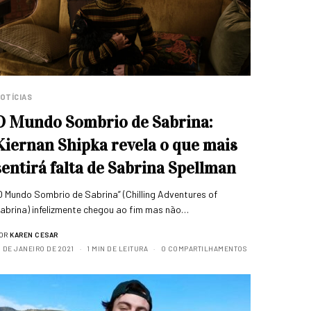
OTÍCIAS
O Mundo Sombrio de Sabrina:
Kiernan Shipka revela o que mais
sentirá falta de Sabrina Spellman
O Mundo Sombrio de Sabrina” (Chilling Adventures of
abrina) infelizmente chegou ao fim mas não…
OR
KAREN CESAR
1 DE JANEIRO DE 2021
1 MIN DE LEITURA
0 COMPARTILHAMENTOS