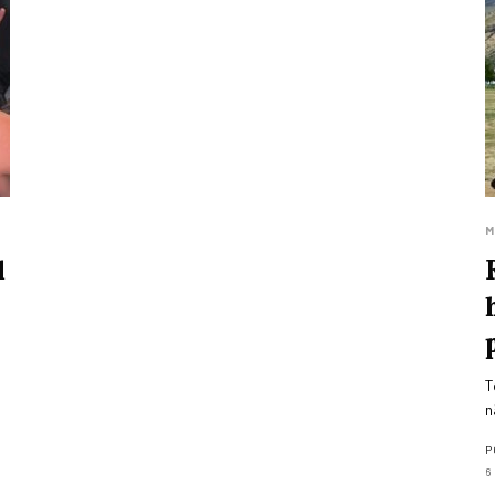
M
l
T
n
P
6