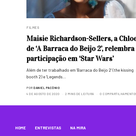
FILMES
Maisie Richardson-Sellers, a Chlo
de ‘A Barraca do Beijo 2’, relembra
participação em ‘Star Wars’
Além de ter trabalhado em ‘Barraca do Beijo 2‘ (the kissing
booth 2) e ‘Legends…
POR
DANIEL PACÔNIO
4 DE AGOSTO DE 2020
2 MINS DE LEITURA
0 COMPARTILHAMENTO
HOME
ENTREVISTAS
NA MIRA