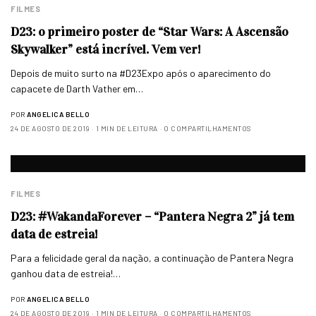
FILMES
D23: o primeiro poster de “Star Wars: A Ascensão
Skywalker” está incrível. Vem ver!
Depois de muito surto na #D23Expo após o aparecimento do
capacete de Darth Vather em…
POR
ANGELICA BELLO
24 DE AGOSTO DE 2019
1 MIN DE LEITURA
0 COMPARTILHAMENTOS
FILMES
D23: #WakandaForever – “Pantera Negra 2” já tem
data de estreia!
Para a felicidade geral da nação, a continuação de Pantera Negra
ganhou data de estreia!…
POR
ANGELICA BELLO
24 DE AGOSTO DE 2019
1 MIN DE LEITURA
0 COMPARTILHAMENTOS