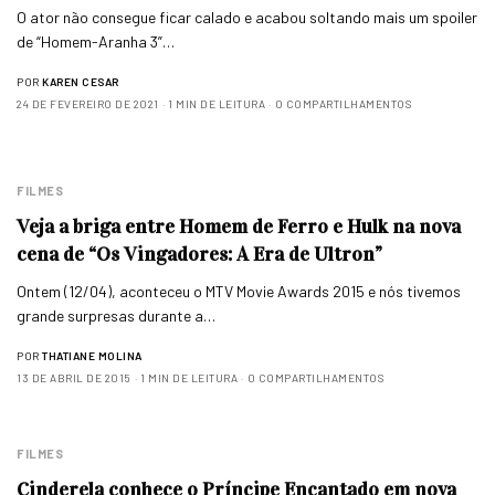
O ator não consegue ficar calado e acabou soltando mais um spoiler
de “Homem-Aranha 3”…
POR
KAREN CESAR
24 DE FEVEREIRO DE 2021
1 MIN DE LEITURA
0 COMPARTILHAMENTOS
FILMES
Veja a briga entre Homem de Ferro e Hulk na nova
cena de “Os Vingadores: A Era de Ultron”
Ontem (12/04), aconteceu o MTV Movie Awards 2015 e nós tivemos
grande surpresas durante a…
POR
THATIANE MOLINA
13 DE ABRIL DE 2015
1 MIN DE LEITURA
0 COMPARTILHAMENTOS
FILMES
Cinderela conhece o Príncipe Encantado em nova