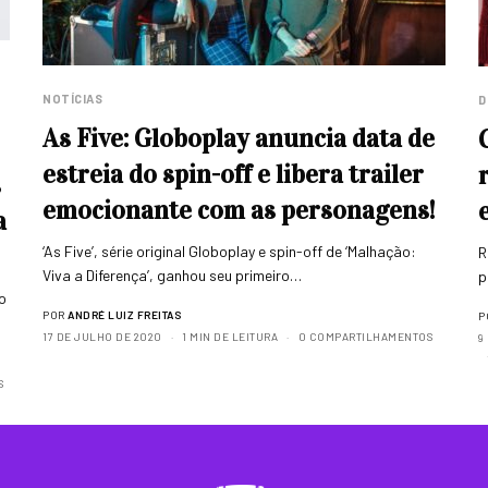
NOTÍCIAS
D
As Five: Globoplay anuncia data de
estreia do spin-off e libera trailer
s
emocionante com as personagens!
a
‘As Five’, série original Globoplay e spin-off de ‘Malhação:
R
Viva a Diferença’, ganhou seu primeiro…
p
o
POR
ANDRÉ LUIZ FREITAS
P
17 DE JULHO DE 2020
1 MIN DE LEITURA
0 COMPARTILHAMENTOS
9
S