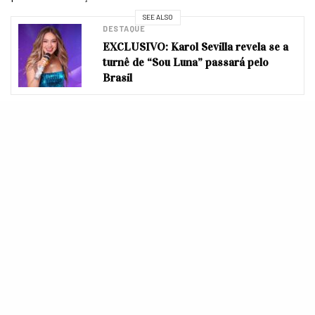
SEE ALSO
DESTAQUE
EXCLUSIVO: Karol Sevilla revela se a
turnê de “Sou Luna” passará pelo
Brasil
Super apoiado e já estamos
shippando
!! E vocês o
que estão achando do novo casal?
COMPARTILHE
TWEET
POSTS RELACIONADOS