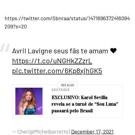
https://twitter.com/Sbnraa/status/1471696372416094
209?s=20
Avril Lavigne seus fãs te amam ❤️
https://t.co/uNGHkZZzrL
pic.twitter.com/6Kp8xjhGK5
SEE ALSO
DESTAQUE
EXCLUSIVO: Karol Sevilla
revela se a turnê de “Sou Luna”
passará pelo Brasil
— Chel (@Michelbarretto)
December 17, 2021