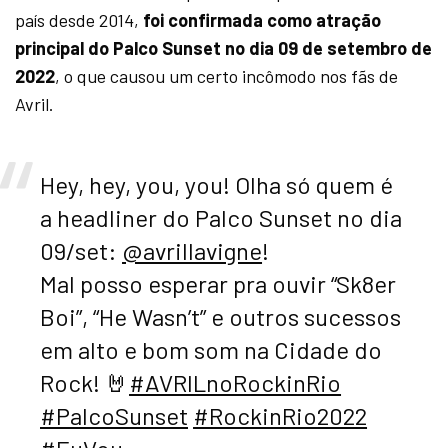
país desde 2014,
foi confirmada como atração
principal do Palco Sunset no dia 09 de setembro de
2022
, o que causou um certo incômodo nos fãs de
Avril.
Hey, hey, you, you! Olha só quem é
a headliner do Palco Sunset no dia
09/set:
@avrillavigne
!
Mal posso esperar pra ouvir “Sk8er
Boi”, “He Wasn’t” e outros sucessos
em alto e bom som na Cidade do
Rock! 🤘
#AVRILnoRockinRio
#PalcoSunset
#RockinRio2022