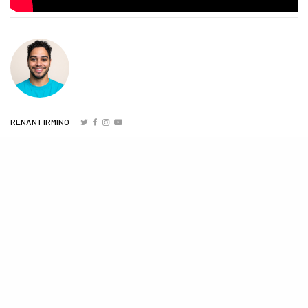
RENAN FIRMINO
Carioca, DJ de pop, hater de café nas horas vagas e jornalista por
amor ao entretenimento e à cultura pop. Me acha no @itsfirmino em
todas as redes sociais.
COMPARTILHE
TWEET