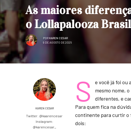
As maiores diferença
o Lollapalooza Brasil
POR
KAREN CESAR
9 DE AGOSTO DE 2025
S
e você já foi ou
mesmo nome, o
diferentes, e ca
Para quem fica na dúvid
KAREN CESAR
continente para curtir o 
Twitter: @kaarencesar
Instagram:
dois:
@karencesar_