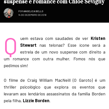
suspense e romance com Chloë Sevigny
POR
ANGELICA BELLO
14 DE DEZEMBRO DE 2018
Q
uem estava com saudades de ver
Kristen
Stewart
nas telonas? Esse ícone será a
estrela de um novo suspense com direito a
um romance com outra mulher. Fomos nós que
pedimos sim!
O filme de Craig William MacNeill (O Garoto) é um
thriller psicológico que explora os eventos que
levaram aos lendários assassinatos da família Borden
pela filha,
Lizzie Borden
.