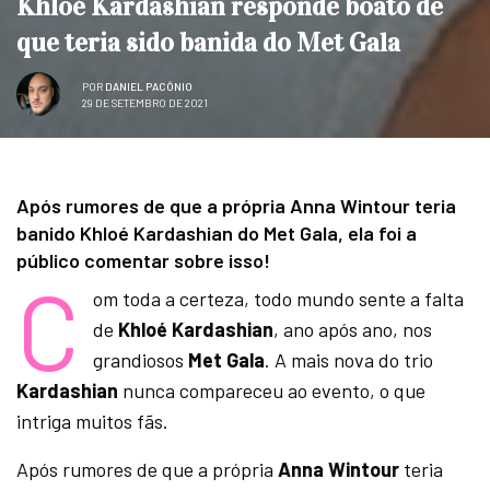
Khloé Kardashian responde boato de
que teria sido banida do Met Gala
POR
DANIEL PACÔNIO
29 DE SETEMBRO DE 2021
Após rumores de que a própria Anna Wintour teria
banido Khloé Kardashian do Met Gala, ela foi a
público comentar sobre isso!
C
om toda a certeza, todo mundo sente a falta
de
Khloé Kardashian
, ano após ano, nos
grandiosos
Met Gala
. A mais nova do trio
Kardashian
nunca compareceu ao evento, o que
intriga muitos fãs.
Após rumores de que a própria
Anna Wintour
teria