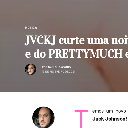
MÚSICA
JVCKJ curte uma noi
e do PRETTYMUCH em
POR
DANIEL PACÔNIO
19 DE FEVEREIRO DE 2021
T
emos um novo 
Jack Johnson
!