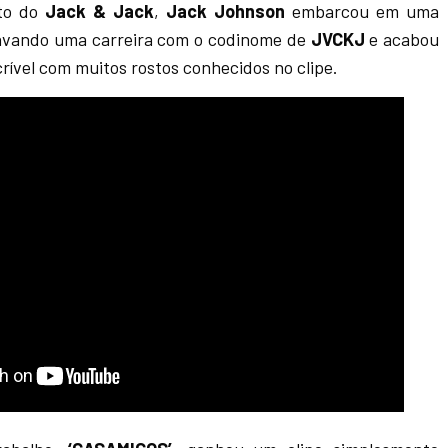
ato do
Jack & Jack
,
Jack Johnson
embarcou em uma
ravando uma carreira com o codinome de
JVCKJ
e acabou
rível com muitos rostos conhecidos no clipe.