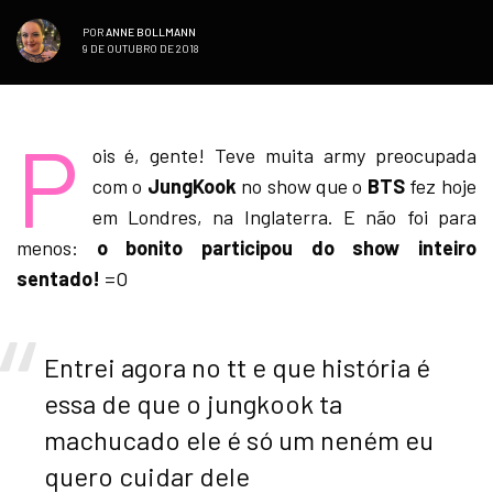
POR
ANNE BOLLMANN
9 DE OUTUBRO DE 2018
P
ois é, gente! Teve muita army preocupada
com o
JungKook
no show que o
BTS
fez hoje
em Londres, na Inglaterra. E não foi para
menos:
o bonito participou do show inteiro
sentado!
=O
Entrei agora no tt e que história é
essa de que o jungkook ta
machucado ele é só um neném eu
quero cuidar dele