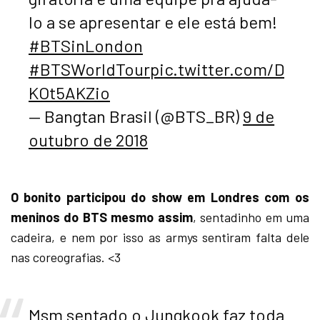
lo a se apresentar e ele está bem!
#BTSinLondon
#BTSWorldTour
pic.twitter.com/D
KOt5AKZio
— Bangtan Brasil (@BTS_BR)
9 de
outubro de 2018
O bonito participou do show em Londres com os
meninos do BTS mesmo assim
, sentadinho em uma
cadeira, e nem por isso as armys sentiram falta dele
nas coreografias. <3
Msm sentado o Jungkook faz toda