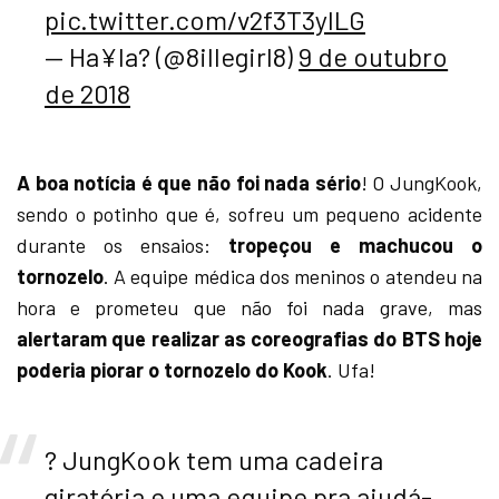
pic.twitter.com/v2f3T3yILG
— Ha¥la? (@8illegirl8)
9 de outubro
de 2018
A boa notícia é que não foi nada sério
! O JungKook,
sendo o potinho que é, sofreu um pequeno acidente
durante os ensaios:
tropeçou e machucou o
tornozelo
. A equipe médica dos meninos o atendeu na
hora e prometeu que não foi nada grave, mas
alertaram que realizar as coreografias do BTS hoje
poderia piorar o tornozelo do Kook
. Ufa!
? JungKook tem uma cadeira
giratória e uma equipe pra ajudá-