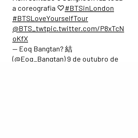
a coreografia ♡
#BTSinLondon
#BTSLoveYourselfTour
⁠ ⁠
@BTS_twt
pic.twitter.com/P8xTcN
oKfX
— Eoq Bangtan? 結
(@Eoq_Bangtan)
9 de outubro de
2018
E, para fechar um dia lindo em família com chave de
ouro, não bastava os outros meninos do BTS cuidarem
do Kook durante todo o show:
Jimin ainda foi o
amorzinho de sempre e pediu para todas as armys
presentes gritarem que amam o JungKook
. <3
SEE ALSO