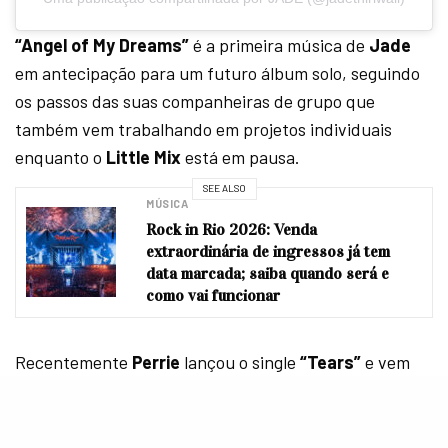
“Angel of My Dreams”
é a primeira música de
Jade
em antecipação para um futuro álbum solo, seguindo
os passos das suas companheiras de grupo que
também vem trabalhando em projetos individuais
enquanto o
Little Mix
está em pausa.
SEE ALSO
MÚSICA
Rock in Rio 2026: Venda
extraordinária de ingressos já tem
data marcada; saiba quando será e
como vai funcionar
Recentemente
Perrie
lançou o single
“Tears”
e vem
dando várias entrevistas enquanto prepara um álbum
solo. Já
Leigh-Anne
soltou há pouco tempo o EP
“No
Hard Feelings”
.