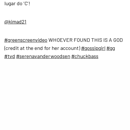
lugar do ‘C’!
@kimad21
#greenscreenvideo
WHOEVER FOUND THIS IS A GOD
(credit at the end for her account)
#gossipgirl
#gg
#tvd
#serenavanderwoodsen
#chuckbass
#WorthTheWait
SEE ALSO
DESTAQUE
EXCLUSIVO: Karol Sevilla revela se a
turnê de “Sou Luna” passará pelo
Brasil
♬ original sound – Madk