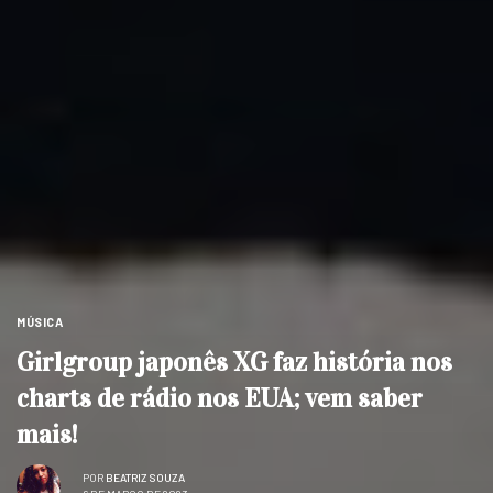
MÚSICA
Girlgroup japonês XG faz história nos
charts de rádio nos EUA; vem saber
mais!
POR
BEATRIZ SOUZA