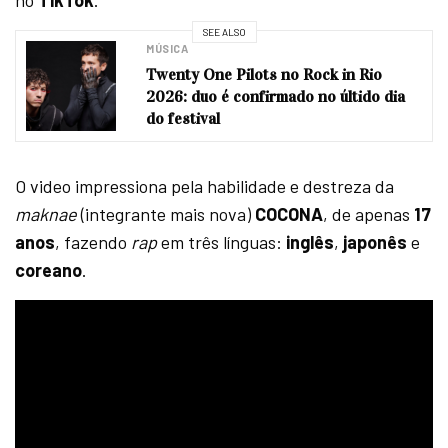
no
TikTok
.
SEE ALSO
MÚSICA
Twenty One Pilots no Rock in Rio
2026: duo é confirmado no últido dia
do festival
O video impressiona pela habilidade e destreza da
maknae
(integrante mais nova)
COCONA
, de apenas
17
anos
, fazendo
rap
em três línguas:
inglês
,
japonês
e
coreano
.