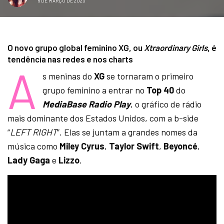
6 DE MARÇO DE 2023
O novo grupo global feminino XG, ou
Xtraordinary Girls
, é
tendência nas redes e nos charts
A
s meninas do
XG
se tornaram o primeiro
grupo feminino a entrar no
Top 40
do
MediaBase Radio Play
, o gráfico de rádio
mais dominante dos Estados Unidos, com a b-side
“
LEFT RIGHT
“. Elas se juntam a grandes nomes da
música como
Miley Cyrus
,
Taylor Swift
,
Beyoncé
,
Lady Gaga
e
Lizzo
.