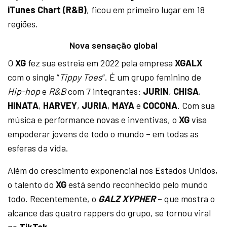
iTunes Chart (R&B)
, ficou em primeiro lugar em 18
regiões.
Nova sensação global
O
XG
fez sua estreia em 2022 pela empresa
XGALX
com o single “
Tippy Toes
“. É um grupo feminino de
Hip-hop
e
R&B
com 7 integrantes:
JURIN
,
CHISA
,
HINATA
,
HARVEY
,
JURIA
,
MAYA
e
COCONA
. Com sua
música e performance novas e inventivas, o
XG
visa
empoderar jovens de todo o mundo – em todas as
esferas da vida.
Além do crescimento exponencial nos Estados Unidos,
o talento do
XG
está sendo reconhecido pelo mundo
todo. Recentemente, o
GALZ XYPHER
– que mostra o
alcance das quatro rappers do grupo, se tornou viral