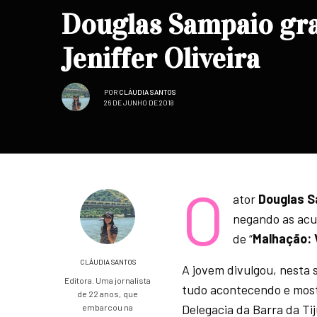
Douglas Sampaio gra
Jeniffer Oliveira
POR
CLÁUDIA SANTOS
26 DE JUNHO DE 2018
O
ator
Douglas S
negando as acus
de “
Malhação: V
CLÁUDIA SANTOS
A jovem divulgou, nesta 
Editora. Uma jornalista
tudo acontecendo e mostr
de 22 anos, que
Delegacia da Barra da Ti
embarcou na