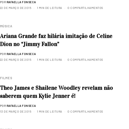
POR
RAFAELLA FONSECA
22 DE MARÇO DE 2015
1 MIN DE LEITURA
0 COMPARTILHAMENTOS
MÚSICA
Ariana Grande faz hilária imitação de Celine
Dion no “Jimmy Fallon”
POR
RAFAELLA FONSECA
22 DE MARÇO DE 2015
1 MIN DE LEITURA
0 COMPARTILHAMENTOS
FILMES
Theo James e Shailene Woodley revelam não
saberem quem Kylie Jenner é!
POR
RAFAELLA FONSECA
13 DE MARÇO DE 2015
1 MIN DE LEITURA
0 COMPARTILHAMENTOS