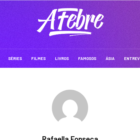
SÉRIES
FILMES
LIVROS
FAMOSOS
ÁSIA
ENTREV
Rafaella Fonseca