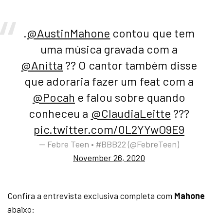
.
@AustinMahone
contou que tem
uma música gravada com a
@Anitta
?? O cantor também disse
que adoraria fazer um feat com a
@Pocah
e falou sobre quando
conheceu a
@ClaudiaLeitte
???
pic.twitter.com/0L2YYwO9E9
— Febre Teen • #BBB22 (@FebreTeen)
November 26, 2020
Confira a entrevista exclusiva completa com
Mahone
abaixo: