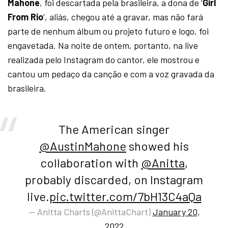
Mahone
, foi descartada pela brasileira, a dona de ‘
Girl
From Rio
‘, aliás, chegou até a gravar, mas não fará
parte de nenhum álbum ou projeto futuro e logo, foi
engavetada. Na noite de ontem, portanto, na live
realizada pelo Instagram do cantor, ele mostrou e
cantou um pedaço da canção e com a voz gravada da
brasileira.
The American singer
@AustinMahone
showed his
collaboration with
@Anitta
,
probably discarded, on Instagram
live.
pic.twitter.com/7bH13C4aQa
— Anitta Charts (@AnittaChart)
January 20,
2022