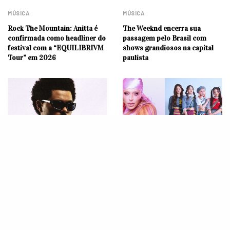
MÚSICA
MÚSICA
Rock The Mountain: Anitta é
The Weeknd encerra sua
confirmada como headliner do
passagem pelo Brasil com
festival com a “EQUILIBRIVM
shows grandiosos na capital
Tour” em 2026
paulista
MÚSICA
NOTÍCIAS
The Weeknd entrega muita
Pabllo Vittar e NMIXX se unem
energia, novo feat. com Anitta e
em “Mexe”, novo single com
passeia por todos os seus hits
toque de K-pop e funk!
em show no Rio de Janeiro