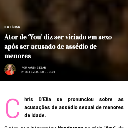
NOTÍCIAS
Ator de ‘You’ diz ser viciado em sexo
após ser acusado de assédio de
menores
POR
KAREN CESAR
24 DE FEVEREIRO DE 2021
C
hris D’Elia se pronunciou sobre as
acusações de assédio sexual de menores
de idade.
O ator, que interpretou
Henderson
na série “
You
“, da