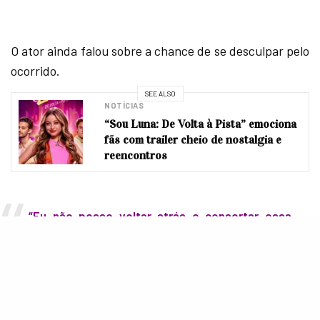
O ator ainda falou sobre a chance de se desculpar pelo
ocorrido.
SEE ALSO
NOTÍCIAS
“Sou Luna: De Volta à Pista” emociona
fãs com trailer cheio de nostalgia e
reencontros
“Eu não posso voltar atrás e consertar essa
parte de mim […] estava fora de controle.
Portanto, tenho a chance de me desculpar com
as pessoas que se envolveram nisso.”