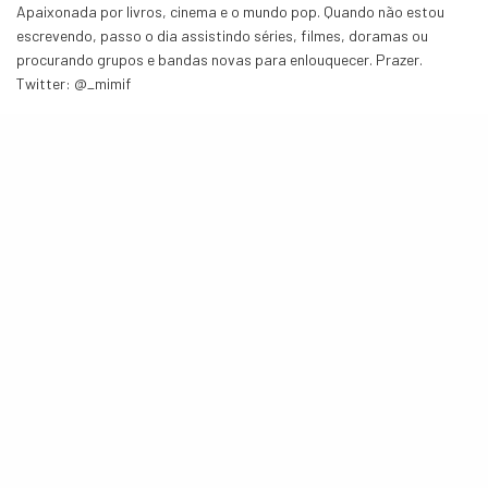
Apaixonada por livros, cinema e o mundo pop. Quando não estou
escrevendo, passo o dia assistindo séries, filmes, doramas ou
procurando grupos e bandas novas para enlouquecer. Prazer.
Twitter: @_mimif
COMPARTILHE
TWEET
View Comments (5)
POSTS RELACIONADOS