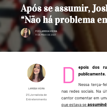
Após se assumir, Jos
“Não há problema em
POR
LARISSA VIEIRA
11 DE MAIO DE 2021
D
epois dos r
publicamente.
Nessa terça-fe
LARISSA VIEIRA
nas redes sociais. Na ú
21 | Jornalista de
cantor comentar em uma
Entretenimento
que estava se
assumind