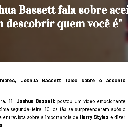
hua Bassett fala sobre ace
 descobrir quem você é”
umores, Joshua Bassett falou sobre o assunto
ira, 11,
Joshua Bassett
postou um vídeo emocionante
ltima segunda-feira, 10, os fãs se surpreenderam após o
 entrevista sobre a importância de
Harry Styles
e
dizer
o
.