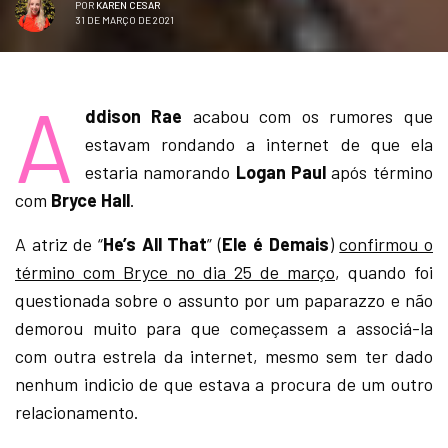
POR
KAREN CESAR
31 DE MARÇO DE 2021
A
ddison Rae
acabou com os rumores que
estavam rondando a internet de que ela
estaria namorando
Logan Paul
após término
com
Bryce Hall
.
A atriz de “
He’s All That
” (
Ele é Demais
)
confirmou o
término com Bryce no dia 25 de março
, quando foi
questionada sobre o assunto por um paparazzo e não
demorou muito para que começassem a associá-la
com outra estrela da internet, mesmo sem ter dado
nenhum indicio de que estava a procura de um outro
relacionamento.