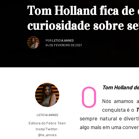
Tom Holland fica de 
curiosidade sobre s
POR
LETICIA ANNES
24 DE FEVEREIRO DE 2021
O
Tom Holland de
Nós amamos as
conquista é o
T
LETICIA ANNES
sempre natural e divert
Editora do Febre Teen
algo mais em uma conve
Insta/Twitter:
@le_annes