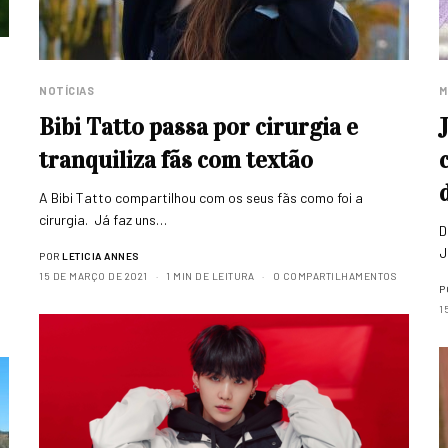
NOTÍCIAS
M
Bibi Tatto passa por cirurgia e
tranquiliza fãs com textão
A Bibi Tatto compartilhou com os seus fãs como foi a
cirurgia. Já faz uns…
D
J
POR
LETICIA ANNES
15 DE MARÇO DE 2021
1 MIN DE LEITURA
0 COMPARTILHAMENTOS
P
1