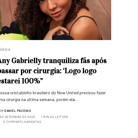
ÚSICA
Any Gabrielly tranquiliza fãs após
passar por cirurgia: ‘Logo logo
estarei 100%”
ossa cristalzinho brasileiro do Now United precisou fazer
ma cirurgia na ultima semana, porém ela…
OR
DANIEL PACÔNIO
 DE SETEMBRO DE 2020
1 MIN DE LEITURA
0 COMPARTILHAMENTOS