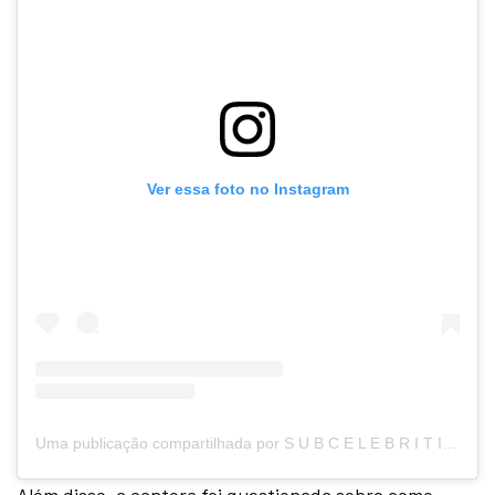
Ver essa foto no Instagram
Uma publicação compartilhada por S U B C E L E B R I T I E S (@subcelebrities)