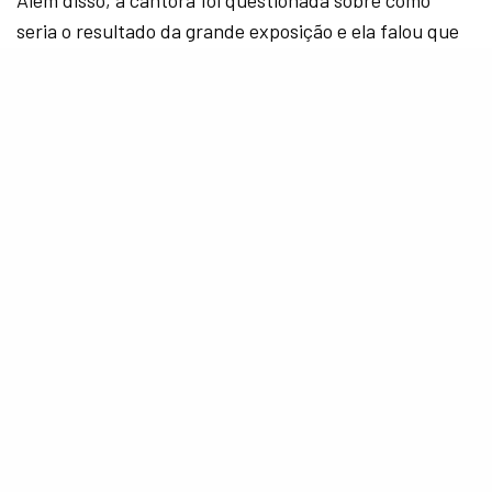
Além disso, a cantora foi questionada sobre como
seria o resultado da grande exposição e ela falou que
já é muito exposta.
“
É que eu já sou muito exposta, né? Eu acho que é
só muito desesperador. Eu não ia conseguir ficar
três meses trancada em uma casa”.
Porém,
Sonza
afirmou que ama assistir o programa e
já tem sua torcida na 22ª edição.
“
Tem muita gente que eu conheço e muita gente
que eu gosto lá”
.
Confira, portanto, a entrevista completa.