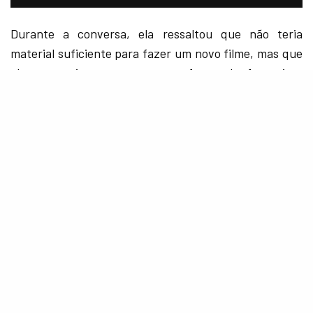
Durante a conversa, ela ressaltou que não teria
material suficiente para fazer um novo filme, mas que
eles pensariam em uma nova forma de fazer isso
acontecer:
“Não acho que há músicas do
ABBA o suficiente para fazer um
terceiro filme. Porque teríamos
que usar ‘Super Trooper’ de novo e
teríamos que usar ‘Mamma Mia’ de
novo, e teríamos que fazer de um
jeito novo”, concluiu.