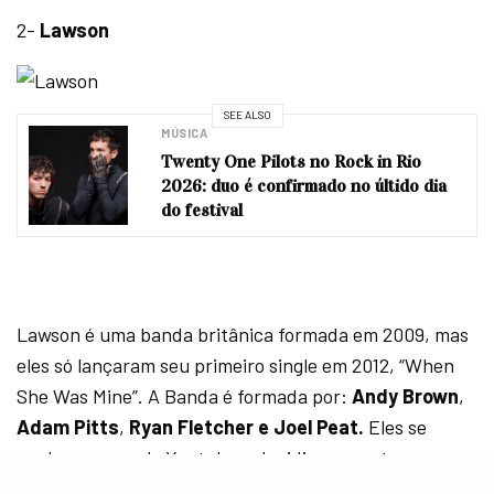
2-
Lawson
SEE ALSO
MÚSICA
Twenty One Pilots no Rock in Rio
2026: duo é confirmado no últido dia
do festival
Lawson é uma banda britânica formada em 2009, mas
eles só lançaram seu primeiro single em 2012, “When
She Was Mine”. A Banda é formada por:
Andy Brown
,
Adam Pitts
,
Ryan Fletcher e Joel Peat.
Eles se
conheceram pelo Youtube e decidiram montar a
banda, a princípio eles postavam apenas cover de