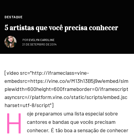
DESTAQUE
5 artistas que você precisa conhecer
POR
EVELYN CAROLINE
21 DE SETEMBRO DE 2014
[video src="http://iframeclass=vine-
embedsrc=https://vine.co/v/M13h13B5j9w/embed/sim
plewidth=600height=600frameborder=0/iframescript
asyncsrc=//platform.vine.co/static/scripts/embed.jsc
harset=utf-8/script"]
H
oje preparamos uma lista especial sobre
cantores e bandas que vocês precisam
conhecer. É tão boa a sensação de conhecer